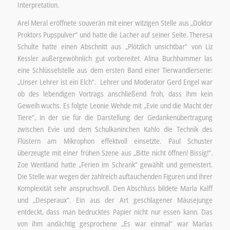
Interpretation.
Arel Meral eröffnete souverän mit einer witzigen Stelle aus „Doktor
Proktors Pupspulver“ und hatte die Lacher auf seiner Seite. Theresa
Schulte hatte einen Abschnitt aus „Plötzlich unsichtbar“ von Liz
Kessler außergewöhnlich gut vorbereitet. Alina Buchhammer las
eine Schlüsselstelle aus dem ersten Band einer Tierwandlerserie:
„Unser Lehrer ist ein Elch“. Lehrer und Moderator Gerd Engel war
ob des lebendigen Vortrags anschließend froh, dass ihm kein
Geweih wuchs. Es folgte Leonie Wehde mit „Evie und die Macht der
Tiere“, in der sie für die Darstellung der Gedankenübertragung
zwischen Evie und dem Schulkaninchen Kahlo die Technik des
Flüstern am Mikrophon effektvoll einsetzte. Paul Schuster
überzeugte mit einer frühen Szene aus „Bitte nicht öffnen! Bissig!“.
Zoe Wentland hatte „Ferien im Schrank“ gewählt und gemeistert.
Die Stelle war wegen der zahlreich auftauchenden Figuren und ihrer
Komplexität sehr anspruchsvoll. Den Abschluss bildete Marla Kalff
und „Desperaux“. Ein aus der Art geschlagener Mäusejunge
entdeckt, dass man bedrucktes Papier nicht nur essen kann. Das
von ihm andächtig gesprochene „Es war einmal“ war Marlas