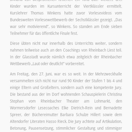
Kinder wurden im Kursunterricht der Viertklässler ermittelt.
Kurslehrer Thomas Winkens hatte zuvor Vorlesevideos vom
Bundesweiten Vorlesewettbewerb der Sechstklässler gezeigt. „Das
war sehr motivierend“, so Winkens. So standen am Ende sieben
Teilnehmer für das öffentliche Finale fest.
Diese übten nicht nur innerhalb des Unterrichts weiter, sondern
nahmen teilweise auch an den Coachings von Rheinbach Liest teil.
In der Glasstadt wurde nämlich etwa zeitgleich der Rheinbacher
Wettbewerb „Laut oder deutlich!“ vorbereitet.
Am Freitag, den 27. Juni, war es so weit. In der Mehrzweckhalle
versammelten sich nicht nur rund 90 Kinder der Stufen 1 bis 4 und
einige Eltern und Großeltern, sondern auch eine kompetente Jury.
Die bestand aus der im Dorf wohnenden Schauspielerin Christina
Stephan vom Rheinbacher Theater am Lohmarkt, den
Wormersdorfer Lesecoaches Elke Dietrich-Rein und Bernadette
Spreer, der Büchereimutter Barbara Schulze Hillert sowie dem
Altendorfer Literaten Hasso Rieck. Die Jury achtete auf Artikulation,
Betonung, Pausensetzung, stimmlicher Gestaltung und stimmiger