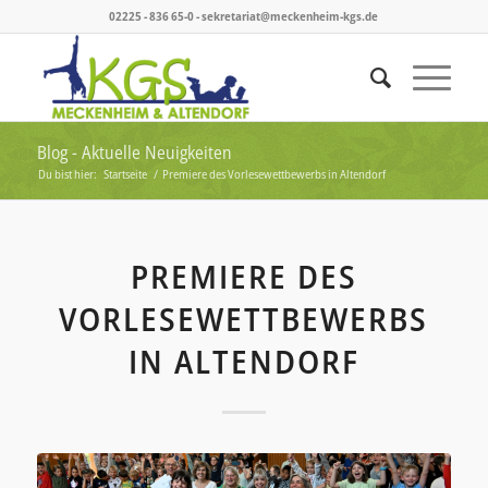
02225 - 836 65-0 - sekretariat@meckenheim-kgs.de
Blog - Aktuelle Neuigkeiten
Du bist hier:
Startseite
/
Premiere des Vorlesewettbewerbs in Altendorf
PREMIERE DES
VORLESEWETTBEWERBS
IN ALTENDORF