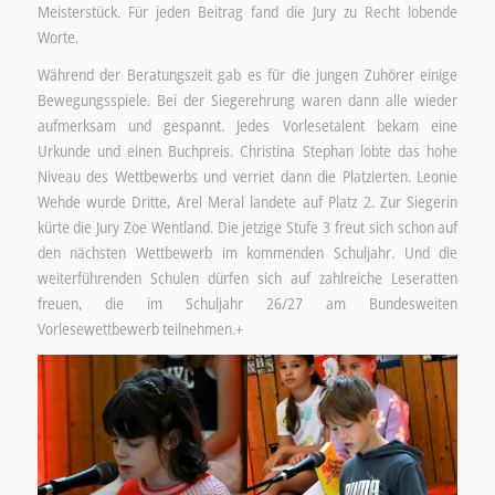
Meisterstück. Für jeden Beitrag fand die Jury zu Recht lobende
Worte.
Während der Beratungszeit gab es für die jungen Zuhörer einige
Bewegungsspiele. Bei der Siegerehrung waren dann alle wieder
aufmerksam und gespannt. Jedes Vorlesetalent bekam eine
Urkunde und einen Buchpreis. Christina Stephan lobte das hohe
Niveau des Wettbewerbs und verriet dann die Platzierten. Leonie
Wehde wurde Dritte, Arel Meral landete auf Platz 2. Zur Siegerin
kürte die Jury Zoe Wentland. Die jetzige Stufe 3 freut sich schon auf
den nächsten Wettbewerb im kommenden Schuljahr. Und die
weiterführenden Schulen dürfen sich auf zahlreiche Leseratten
freuen, die im Schuljahr 26/27 am Bundesweiten
Vorlesewettbewerb teilnehmen.+