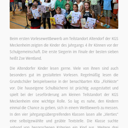
Beim ersten Vorlesewettbewerb am Teilstandort Altendorf der KGS
Meckenheim zeigten die Kinder des Jahrgangs 4 ihr Können vor der
Schulgemeinschaft. Die erste Siegerin im Finale der besten sieben
heißt Zoe Wentland.
Die Altendorfer Kinder lesen gerne. Viele von ihnen sind auch
besonders gut im gestalteten Vorlesen. Regelmäßig lesen die
Grundschüler beispielsweise in der benachbarten Kita „Flohkiste“
vor. Die hauseigene Schulbücherei ist prächtig ausgestattet und
spielt bei der Leseförderung am kleinen Teilstandort der KGS
Meckenheim eine wichtige Rolle. So lag es nahe, den Kindern
einmal die Chance zu geben, sich in einem Wettbewerb zu messen.
In den vier jahrgangsübergreifenden Klassen lasen alle „Vierties“
eine selbstgewählte und geübte Textstelle. Die Klasse suchte
anhand von besprochenen Kriterien ein Kind aus. Weitere drei