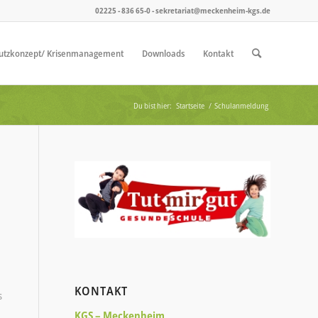
02225 - 836 65-0 - sekretariat@meckenheim-kgs.de
utzkonzept/ Krisenmanagement
Downloads
Kontakt
Du bist hier:
Startseite
/
Schulanmeldung
KONTAKT
s
KGS – Meckenheim