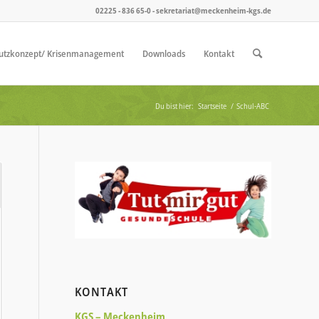
02225 - 836 65-0 - sekretariat@meckenheim-kgs.de
utzkonzept/ Krisenmanagement
Downloads
Kontakt
Du bist hier:
Startseite
/
Schul-ABC
KONTAKT
KGS – Meckenheim