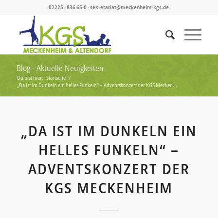
02225 - 836 65-0 - sekretariat@meckenheim-kgs.de
Blog - Aktuelle Neuigkeiten
Du bist hier:
Startseite
/
„Da ist im Dunkeln ein helles Funkeln“ – Adventskonzert der KGS Mecken...
„DA IST IM DUNKELN EIN
HELLES FUNKELN“ –
ADVENTSKONZERT DER
KGS MECKENHEIM