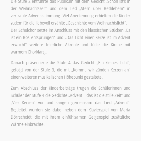
Die Stufe 2 entführte das Publikum mit dem Gedicht „Schön ist’s in
der Weihnachtszeit“ und dem Lied „Stern über Bethlehem“ in
vertraute Adventsstimmung. Viel Anerkennung erhielten die Kinder
zudem für die liebevoll erzählte „Geschichte vom Weihnachtslicht“.
Der Schulchor setzte im Anschluss mit den klassischen Stücken „Es
ist ein Ros entsprungen“ und „Das Licht einer Kerze ist im Advent
erwacht“ weitere feierliche Akzente und füllte die Kirche mit
warmem Chorklang.
Danach präsentierte die Stufe 4 das Gedicht „Ein kleines Licht“,
gefolgt von der Stufe 3, die mit „Kommt, wir zünden Kerzen an“
einen weiteren musikalischen Höhepunkt gestaltete.
Zum Abschluss der Kinderbeiträge trugen die Schülerinnen und
Schüler der Stufe 4 die Gedichte „Advent – das ist die stille Zeit“ und
„Vier Kerzen“ vor und sangen gemeinsam das Lied „Advent“.
Begleitet wurden sie dabei neben dem Klavierspiel von Maria
Dörrscheidt, die mit ihrem einfühlsamen Geigenspiel zusätzliche
Wärme einbrachte.