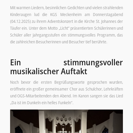
Mit warmen Liedern, besinnlichen Gedichten und vielen strahlenden
Kinderaugen lud die KGS Meckenheim am Donnerstagabend
(04.12.2025) zu ihrem Adventskonzert in die Kirche St. Johannes der
Täufer ein. Unter dem Motto „Licht“ präsentierten Schülerinnen und
Schüler aller Jahrgangsstufen ein stimmungsvolles Programm, das
die zahlreichen Besucherinnen und Besucher tief berührte.
Ein stimmungsvoller
musikalischer Auftakt
Noch bevor die ersten Begrüßungsworte gesprochen wurden,
eröffnete ein großer gemeinsamer Chor aus Schulchor, Lehrkräften
und OGS-Mitarbeitenden den Abend. Im Kanon sangen sie das Lied
„Da ist im Dunkeln ein helles Funkeln“.