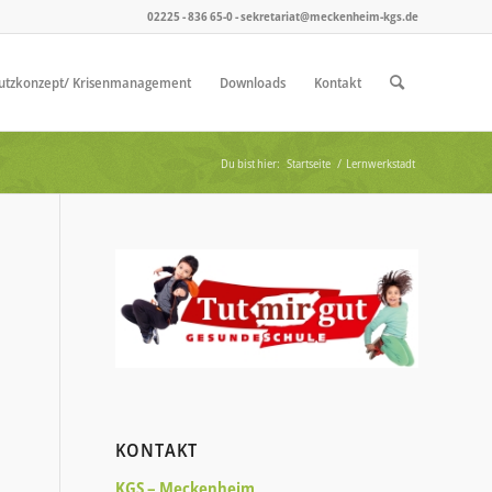
02225 - 836 65-0 - sekretariat@meckenheim-kgs.de
utzkonzept/ Krisenmanagement
Downloads
Kontakt
Du bist hier:
Startseite
/
Lernwerkstadt
KONTAKT
KGS – Meckenheim