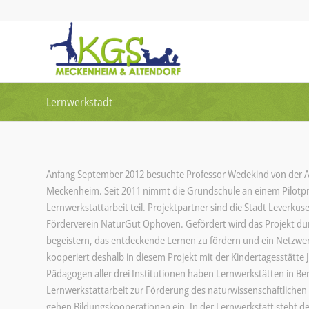
Lernwerkstadt
Anfang September 2012 besuchte Professor Wedekind von der Al
Meckenheim. Seit 2011 nimmt die Grundschule an einem Pilotpr
Lernwerkstattarbeit teil. Projektpartner sind die Stadt Leverku
Förderverein NaturGut Ophoven. Gefördert wird das Projekt durch
begeistern, das entdeckende Lernen zu fördern und ein Netzwer
kooperiert deshalb in diesem Projekt mit der Kindertagesst
Pädagogen aller drei Institutionen haben Lernwerkstätten in Ber
Lernwerkstattarbeit zur Förderung des naturwissenschaftlich
gehen Bildungskooperationen ein. In der Lernwerkstatt steht d